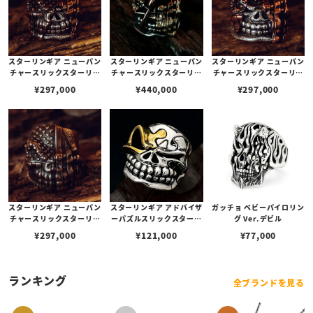
スターリンギア ニューパン
スターリンギア ニューパン
スターリンギア ニューパン
チャースリックスターリン
チャースリックスターリン
チャースリックスターリン
グ w/フラッグフェイス/コ
グw/フラッグフェイス/ブ
グ w/フラッグフェイス/コ
¥
297,000
¥
440,000
¥
297,000
パーアメリカンフラッグ/
ラスアメリカンフラッグ/
パーアメリカンフラッグ/
テクスチャー(s00012094
コパーアックス/バレット
テクスチャー(s00011916
3) 【リングサイズUS10.5
ホール(s000121588)【リ
0) 【リングサイズUS11
(日本サイズ約23号)】
ングサイズUS9.5(日本サ
(日本サイズ約24号)】
イズ約20号)】
スターリンギア ニューパン
スターリンギア アドバイザ
ガッチョ ベビーパイロリン
チャースリックスターリン
ーパズルスリックスターリ
グ Ver.デビル
グ w/フラッグフェイス/コ
ング w/1ポイントブラス
¥
297,000
¥
121,000
¥
77,000
パーアメリカンフラッグ/
テクスチャー(s00011779
7) 【リングサイズUS11
(日本サイズ約24号)】
ランキング
全ブランドを見る