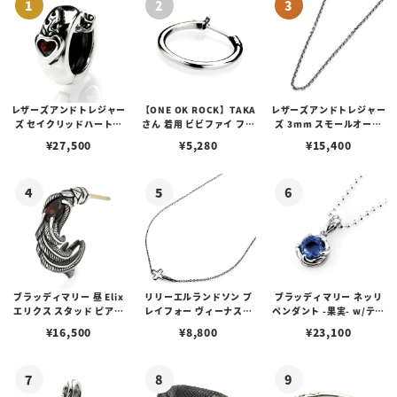
レザーズアンドトレジャー
【ONE OK ROCK】TAKA
レザーズアンドトレジャー
ズ セイクリッドハートピ
さん 着用 ビビファイ フー
ズ 3mm スモールオーバ
アス /ガーネット
プピアス
ルビーンズチェーン w/ロ
¥
27,500
¥
5,280
¥
15,400
ブスタークラスプ＆LTロ
ゴプレート
ブラッディマリー 昼 Elix
リリーエルランドソン プ
ブラッディマリー ネッリ
エリクス スタッド ピアス
レイフォー ヴィーナスチ
ペンダント -果実- w/ティ
w/ガーネット
ェーン / VENUS
アフローライト
¥
16,500
¥
8,800
¥
23,100