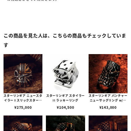
この商品を見た人は、こちらの商品もチェックしていま
す
スターリンギア ニュースタ
スターリンギア スタイラー
スターリンギア パンチャー
イラーⅡスリックスターリ
II ラッキーリング
ニューサッグリング w/ブ
ング w/フラッグフェイス/
ラスSギアロゴ
¥
275,000
¥
104,500
¥
143,000
ブラスユニオンジャックフ
ラッグ/テクスチャー 【リ
ングサイズUS6(日本サイ
ズ約11.5号)】