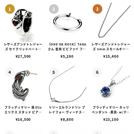
レザーズアンドトレジャー
【ONE OK ROCK】TAKA
レザーズアンドトレジャー
ズ セイクリッドハートピ
さん 着用 ビビファイ フー
ズ 3mm スモールオーバ
アス /ガーネット
プピアス
ルビーンズチェーン w/ロ
¥
27,500
¥
5,280
¥
15,400
ブスタークラスプ＆LTロ
ゴプレート
ブラッディマリー 昼 Elix
リリーエルランドソン プ
ブラッディマリー ネッリ
エリクス スタッド ピアス
レイフォー ヴィーナスチ
ペンダント -果実- w/ティ
w/ガーネット
ェーン / VENUS
アフローライト
¥
16,500
¥
8,800
¥
23,100