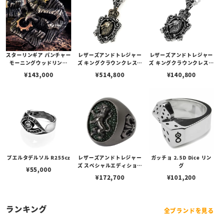
スターリンギア パンチャー
レザーズアンドトレジャー
レザーズアンドトレジャー
モーニングウッドリング
ズ キングクラウンクレスト
ズ キングクラウンクレスト
w/ブラスSギアロゴ＆コパ
インレイペンダント w/K1
インレイペンダント w/ウ
¥
143,000
¥
514,800
¥
140,800
ーギア
8ウルフ＆クラウン w/サン
ルフ/スティングレイ（ブ
ディッドステンングレイ
ラック）（トップのみ）
（ブラック）（トップの
み）
プエルタデルソル R255cz
レザーズアンドトレジャー
ガッチョ 2.5D Dice リン
ズ スペシャルエディション
グ
¥
55,000
リング w/ライオン w/ステ
¥
172,700
¥
101,200
ィングレイ（グリーン）
（ブラックカスタム）
ランキング
全ブランドを見る