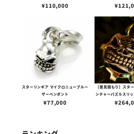
¥
110,000
¥
テクスチ
121,
スターリンギア マイクロニューブルー
【要見積もり】スターリ
ザーペンダント
ンチャーパズルスリッ
¥
77,000
ェイスペンダント w/
¥
264,
パーツ＆Sギアロゴ/
ー
ランキング