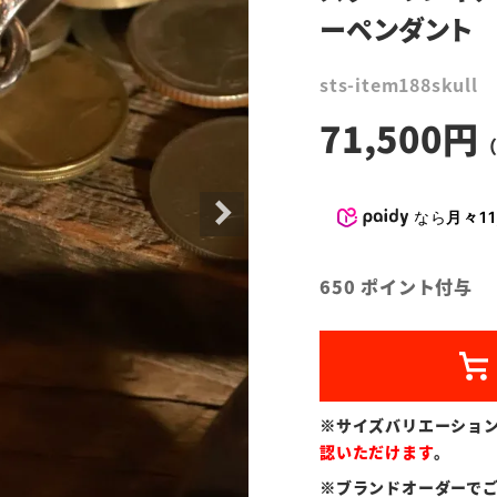
ーペンダント
sts-item188skull
71,500
なら
月々11
650
ポイント付与
※サイズバリエーショ
認いただけます
。
※ブランドオーダーで