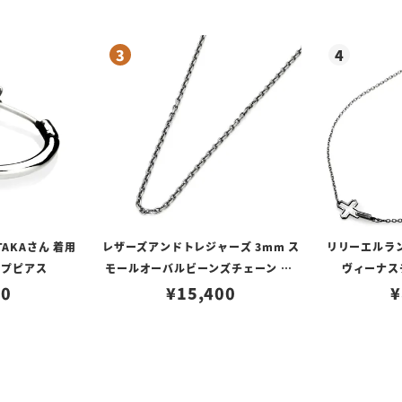
TAKAさん 着用
レザーズアンドトレジャーズ 3mm ス
リリーエルラ
ープピアス
モールオーバルビーンズチェーン w/
ヴィーナスチ
80
ロブスタークラスプ＆LTロゴプレート
¥
15,400
¥