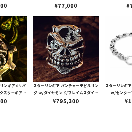
ャー
000
¥
77,000
¥
ンギア 03 パ
スターリンギア パンチャーデビルリン
スターリンギア
クスターギアフ
グ w/ダイヤモンド/フレイムスダイヤ
w/センタ
1ポイントブラス
000
¥
795,300
パヴェ
¥
1
ハンドテクスチャ