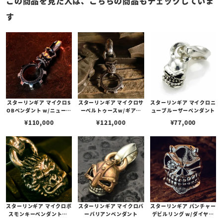
この商品を見た人は、こちらの商品もチェックしていま
す
スターリンギア マイクロS
スターリンギア マイクロサ
スターリンギア マイクロニ
OBペンダント w/ニューギ
ーベルトゥースw/ギアフ
ューブルーザーペンダント
アフープ/ブラスシガー
ープペンダント/ハンドテ
¥
110,000
¥
121,000
¥
77,000
クスチャー
スターリンギア マイクロボ
スターリンギア マイクロバ
スターリンギア パンチャー
スモンキーペンダントw/
ーバリアンペンダント
デビルリング w/ダイヤモ
ブラスシガー＆スカー
ンド/フレイムスダイヤパ