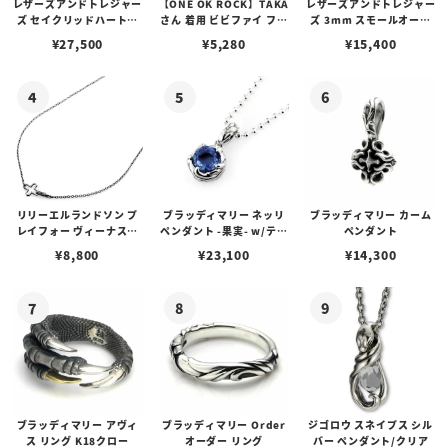
レザーズアンドトレジャー
【ONE OK ROCK】TAKA
レザーズアンドトレジャー
ズ セイクリッドハートピ
さん 着用 ビビファイ フー
ズ 3mm スモールオーバ
アス /ガーネット
プピアス
ルビーンズチェーン w/ロ
¥
27,500
¥
5,280
¥
15,400
ブスタークラスプ＆LTロ
ゴプレート
リリーエルランドソン プ
ブラッディマリー ネッリ
ブラッディマリー カーム
レイフォー ヴィーナスチ
ペンダント -果実- w/ティ
ペンダント
ェーン / VENUS
アフローライト
¥
8,800
¥
23,100
¥
14,300
ブラッディマリー アヴィ
ブラッディマリー Order
ジゴロウ スネイプス シル
ス リング K18クロー
オーダー リング
バー ペンダント/クリア