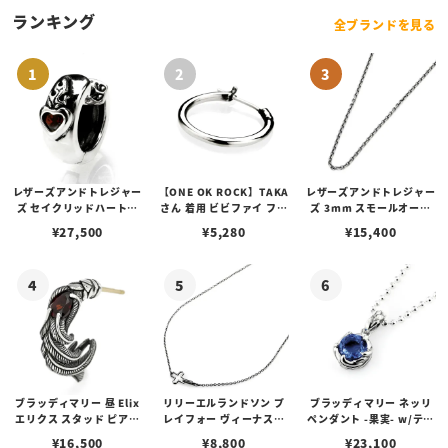
(日本サイズ約23号)】
ランキング
全ブランドを見る
レザーズアンドトレジャー
【ONE OK ROCK】TAKA
レザーズアンドトレジャー
ズ セイクリッドハートピ
さん 着用 ビビファイ フー
ズ 3mm スモールオーバ
アス /ガーネット
プピアス
ルビーンズチェーン w/ロ
¥
27,500
¥
5,280
¥
15,400
ブスタークラスプ＆LTロ
ゴプレート
ブラッディマリー 昼 Elix
リリーエルランドソン プ
ブラッディマリー ネッリ
エリクス スタッド ピアス
レイフォー ヴィーナスチ
ペンダント -果実- w/ティ
w/ガーネット
ェーン / VENUS
アフローライト
¥
16,500
¥
8,800
¥
23,100