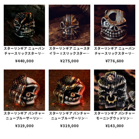
テクスチャー(s00012094
テクスチャー(s00011916
テクスチャー(s00011779
3) 【リングサイズUS10.5
0) 【リングサイズUS11
7) 【リングサイズUS11
(日本サイズ約23号)】
(日本サイズ約24号)】
(日本サイズ約24号)】
スターリンギア ニューパン
スターリンギア ニュースタ
スターリンギア ニューパン
チャースリックスターリン
イラーⅡスリックスターリ
チャースリックスターリン
グw/フラッグフェイス/ブ
ング w/フラッグフェイス/
グ w/ダイヤモンド/2ライ
¥
440,000
¥
275,000
¥
776,600
ラスアメリカンフラッグ/
ブラスユニオンジャックフ
ンダイヤモンドパヴェ
コパーアックス/バレット
ラッグ/テクスチャー 【リ
ホール(s000121588)【リ
ングサイズUS6(日本サイ
ングサイズUS9.5(日本サ
ズ約11.5号)】
イズ約20号)】
スターリンギア パンチャー
スターリンギア パンチャー
スターリンギア パンチャー
ニューブルーザーリング
ニューブルーザーリング
モーニングウッドリング
w/フラッグフェイス/コパ
w/フラッグフェイス/ブラ
w/コパーSギアロゴ＆ブラ
¥
319,000
¥
319,000
¥
143,000
ーアメリカンフラッグ&シ
スアメリカンフラッグ&シ
スギア
ガー
ガー