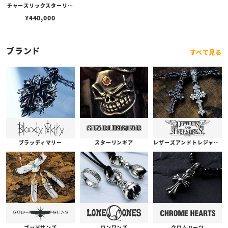
チャースリックスターリン
グw/フラッグフェイス/コ
¥
440,000
パーアメリカンフラッグ/k
18シガー＆ルビーカスタム
(s000121608)【リングサ
イズUS11.5(日本サイズ約
ブランド
すべて見る
25号)】
ブラッディマリー
スターリンギア
レザーズアンドトレジャーズ
ゴッドサンズ
ロンワンズ
クロムハーツ