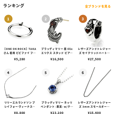
ランキング
全ブランドを見る
【ONE OK ROCK】TAKA
ブラッディマリー 昼 Elix
レザーズアンドトレジャー
さん 着用 ビビファイ フー
エリクス スタッド ピアス
ズ セイクリッドハートピ
プピアス
w/ガーネット
アス /ガーネット
¥
5,280
¥
16,500
¥
27,500
リリーエルランドソン プ
ブラッディマリー ネッリ
レザーズアンドトレジャー
レイフォー ヴィーナスチ
ペンダント -果実- w/ティ
ズ 3mm スモールオーバ
ェーン / VENUS
アフローライト
ルビーンズチェーン w/ロ
¥
8,800
¥
23,100
¥
15,400