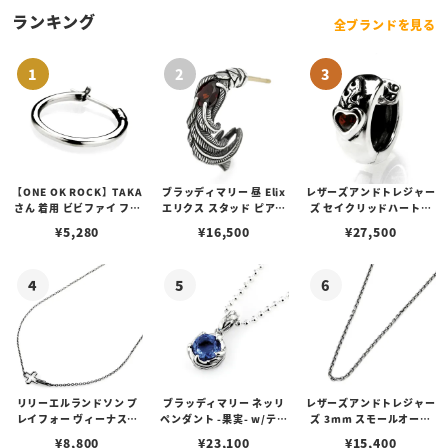
ランキング
全ブランドを見る
【ONE OK ROCK】TAKA
ブラッディマリー 昼 Elix
レザーズアンドトレジャー
さん 着用 ビビファイ フー
エリクス スタッド ピアス
ズ セイクリッドハートピ
プピアス
w/ガーネット
アス /ガーネット
¥
5,280
¥
16,500
¥
27,500
リリーエルランドソン プ
ブラッディマリー ネッリ
レザーズアンドトレジャー
レイフォー ヴィーナスチ
ペンダント -果実- w/ティ
ズ 3mm スモールオーバ
ェーン / VENUS
アフローライト
ルビーンズチェーン w/ロ
¥
8,800
¥
23,100
¥
15,400