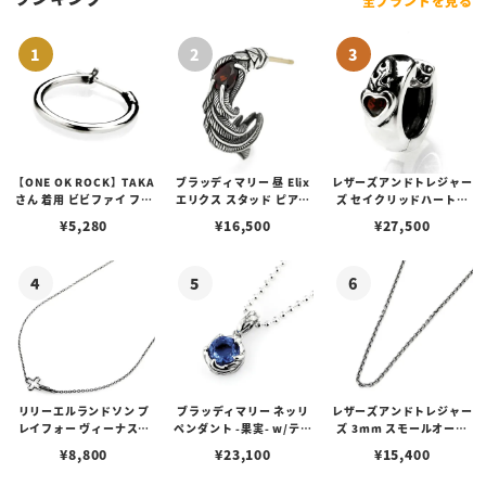
全ブランドを見る
【ONE OK ROCK】TAKA
ブラッディマリー 昼 Elix
レザーズアンドトレジャー
さん 着用 ビビファイ フー
エリクス スタッド ピアス
ズ セイクリッドハートピ
プピアス
w/ガーネット
アス /ガーネット
¥
5,280
¥
16,500
¥
27,500
リリーエルランドソン プ
ブラッディマリー ネッリ
レザーズアンドトレジャー
レイフォー ヴィーナスチ
ペンダント -果実- w/ティ
ズ 3mm スモールオーバ
ェーン / VENUS
アフローライト
ルビーンズチェーン w/ロ
¥
8,800
¥
23,100
¥
15,400
ブスタークラスプ＆LTロ
ゴプレート