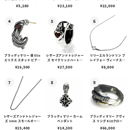
プピアス
アフローライト
¥
5,280
¥
23,100
¥
22,000
ブラッディマリー 昼 Elix
レザーズアンドトレジャー
リリーエルランドソン プ
エリクス スタッド ピアス
ズ セイクリッドハートピ
レイフォー ヴィーナスチ
w/ガーネット
アス /ガーネット
ェーン / VENUS
¥
16,500
¥
27,500
¥
8,800
レザーズアンドトレジャー
ブラッディマリー カーム
ブラッディマリー アヴィ
ズ 3mm スモールオーバ
ペンダント
ス リング K18クロー
ルビーンズチェーン w/ロ
¥
15,400
¥
14,300
¥
66,000