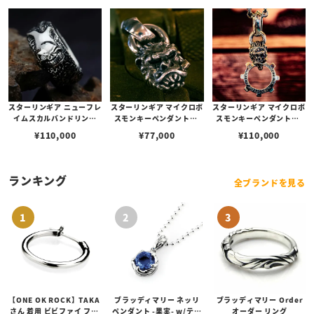
スターリンギア ニューフレ
スターリンギア マイクロボ
スターリンギア マイクロボ
イムスカルバンドリング
スモンキーペンダントw/
スモンキーペンダントw/
w/ダイヤモンド
コパーシガー＆スカー
ニューギアフープ/コパー
¥
110,000
¥
77,000
¥
110,000
シガー/スカー
ランキング
全ブランドを見る
【ONE OK ROCK】TAKA
ブラッディマリー ネッリ
ブラッディマリー Order
さん 着用 ビビファイ フー
ペンダント -果実- w/ティ
オーダー リング