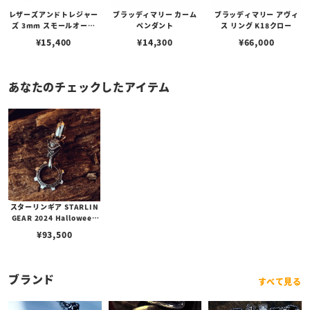
レザーズアンドトレジャー
ブラッディマリー カーム
ブラッディマリー アヴィ
ズ 3mm スモールオーバ
ペンダント
ス リング K18クロー
ルビーンズチェーン w/ロ
¥
15,400
¥
14,300
¥
66,000
ブスタークラスプ＆LTロ
ゴプレート
あなたのチェックしたアイテム
スターリンギア STARLIN
GEAR 2024 Halloween
マイクロカウントチンプラ
¥
93,500
ペンダント w/ギアフープ
ブランド
すべて見る