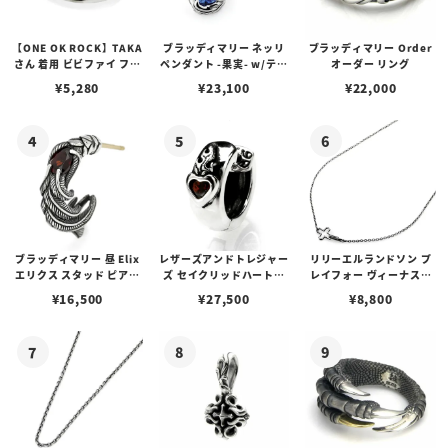
【ONE OK ROCK】TAKA
ブラッディマリー ネッリ
ブラッディマリー Order
さん 着用 ビビファイ フー
ペンダント -果実- w/ティ
オーダー リング
プピアス
アフローライト
¥
5,280
¥
23,100
¥
22,000
ブラッディマリー 昼 Elix
レザーズアンドトレジャー
リリーエルランドソン プ
エリクス スタッド ピアス
ズ セイクリッドハートピ
レイフォー ヴィーナスチ
w/ガーネット
アス /ガーネット
ェーン / VENUS
¥
16,500
¥
27,500
¥
8,800