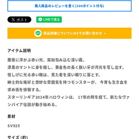
購入商品のレビューを書く(100ポイント付与)
商品詳細についてLINEでお問い合わせ
闇夜に浮かぶ赤い光、突如包み込む深い霧。
漆黒のマントに身を隠し、黄金色の長く鋭い牙が月光を写し出す。
怪しげに光る赤い眼は、見た者を深い眠りに落とす。
紳士的な格好と奇妙な雰囲気を持つモンスターが、 今宵も生き血を
求め街を徘徊する。
スターリンギア2024年ハロウィンは、 17年の時を経て、新たなヴァ
ンパイア伝説が動き始める。
SV925