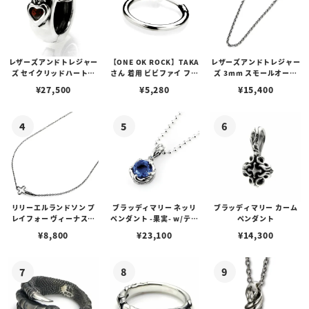
レザーズアンドトレジャー
【ONE OK ROCK】TAKA
レザーズアンドトレジャー
ズ セイクリッドハートピ
さん 着用 ビビファイ フー
ズ 3mm スモールオーバ
アス /ガーネット
プピアス
ルビーンズチェーン w/ロ
¥
27,500
¥
5,280
¥
15,400
ブスタークラスプ＆LTロ
ゴプレート
リリーエルランドソン プ
ブラッディマリー ネッリ
ブラッディマリー カーム
レイフォー ヴィーナスチ
ペンダント -果実- w/ティ
ペンダント
ェーン / VENUS
アフローライト
¥
8,800
¥
23,100
¥
14,300