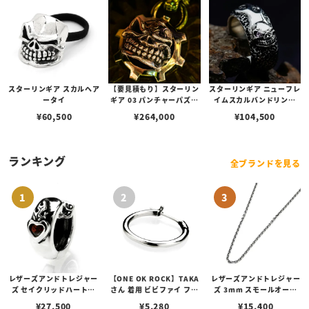
スターリンギア スカルヘア
【要見積もり】スターリン
スターリンギア ニューフレ
ータイ
ギア 03 パンチャーパズル
イムスカルバンドリング
スリックスターギアフェイ
w/ピンクサファイア
¥
60,500
¥
264,000
¥
104,500
スペンダント w/1ポイント
ブラスパーツ＆Sギアロゴ/
ハンドテクスチャー
ランキング
全ブランドを見る
レザーズアンドトレジャー
【ONE OK ROCK】TAKA
レザーズアンドトレジャー
ズ セイクリッドハートピ
さん 着用 ビビファイ フー
ズ 3mm スモールオーバ
アス /ガーネット
プピアス
ルビーンズチェーン w/ロ
¥
27,500
¥
5,280
¥
15,400