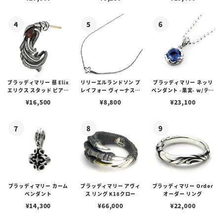
ブスタークラスプ＆LTロ
ゴプレート
ブラッディマリー 昼 Elix
リリーエルランドソン プ
ブラッディマリー ネッリ
エリクス スタッド ピアス
レイフォー ヴィーナスチ
ペンダント -果実- w/ティ
w/ガーネット
ェーン / VENUS
アフローライト
¥
16,500
¥
8,800
¥
23,100
ブラッディマリー カーム
ブラッディマリー アヴィ
ブラッディマリー Order
ペンダント
ス リング K18クロー
オーダー リング
¥
14,300
¥
66,000
¥
22,000