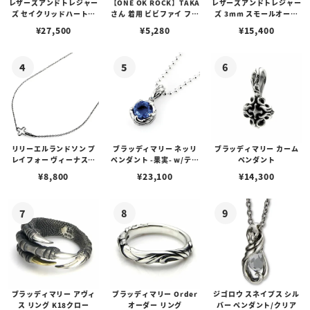
レザーズアンドトレジャー
【ONE OK ROCK】TAKA
レザーズアンドトレジャー
ズ セイクリッドハートピ
さん 着用 ビビファイ フー
ズ 3mm スモールオーバ
アス /ガーネット
プピアス
ルビーンズチェーン w/ロ
¥
27,500
¥
5,280
¥
15,400
ブスタークラスプ＆LTロ
ゴプレート
リリーエルランドソン プ
ブラッディマリー ネッリ
ブラッディマリー カーム
レイフォー ヴィーナスチ
ペンダント -果実- w/ティ
ペンダント
ェーン / VENUS
アフローライト
¥
8,800
¥
23,100
¥
14,300
ブラッディマリー アヴィ
ブラッディマリー Order
ジゴロウ スネイプス シル
ス リング K18クロー
オーダー リング
バー ペンダント/クリア