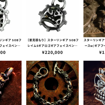
ンギア SOBフ
【要見積もり】スターリンギア SOBフ
スターリンギア
フェイスペンダ
レイムSギアロゴギアフェイスペンダ
ースw/ギアフ
グテクスチャー
000
ント w/ハンドテクスチャー/コパーシ
¥
220,000
¥
テ
1
ガー