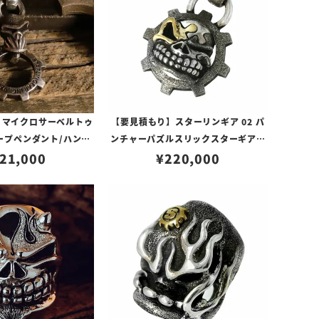
 マイクロサーベルトゥ
【要見積もり】スターリンギア 02 パ
ープペンダント/ハンド
ンチャーパズルスリックスターギアフ
クスチャー
21,000
ェイスペンダント w/1ポイントブラス
¥
220,000
パーツ＆Sギアロゴ/ハンドテクスチャ
ー