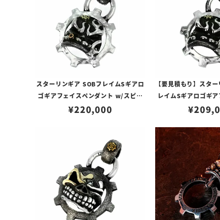
スターリンギア SOBフレイムSギアロ
【要見積もり】スターリ
ゴギアフェイスペンダント w/スピニ
レイムSギアロゴギア
ングテクスチャー/コパーシガー
¥
220,000
ント w/スピニン
¥
209,