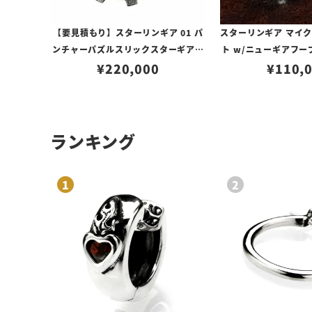
【要見積もり】スターリンギア 01 パ
スターリンギア マイク
ンチャーパズルスリックスターギアフ
ト w/ニューギアフー
ェイスペンダント w/1ポイントブラス
¥
220,000
¥
110,
パーツ＆Sギアロゴ/ハンドテクスチャ
ー
ランキング