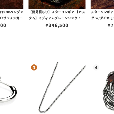
ロSOBペンダン
【要見積もり】スターリンギア 【カス
スターリンギア
プ/ブラスシガー
タム】ミディアムプレーンリンク / 5p
グ w/ダイヤ
000
s マイクロサーベルトゥースリンク w/
¥
346,500
¥
7
ハンドテクスチャーカスタム