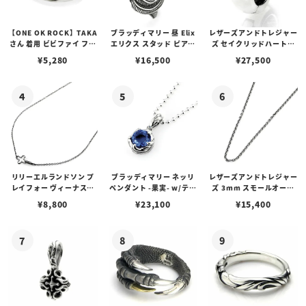
【ONE OK ROCK】TAKA
ブラッディマリー 昼 Elix
レザーズアンドトレジャー
さん 着用 ビビファイ フー
エリクス スタッド ピアス
ズ セイクリッドハートピ
プピアス
w/ガーネット
アス /ガーネット
¥
5,280
¥
16,500
¥
27,500
リリーエルランドソン プ
ブラッディマリー ネッリ
レザーズアンドトレジャー
レイフォー ヴィーナスチ
ペンダント -果実- w/ティ
ズ 3mm スモールオーバ
ェーン / VENUS
アフローライト
ルビーンズチェーン w/ロ
¥
8,800
¥
23,100
¥
15,400
ブスタークラスプ＆LTロ
ゴプレート