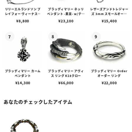
リリーエルランドソン プ
ブラッディマリー ネッリ
レザーズアンドトレジャー
レイフォー ヴィーナスチ
ペンダント -果実- w/ティ
ズ 3mm スモールオーバ
ェーン / VENUS
アフローライト
ルビーンズチェーン w/ロ
¥
8,800
¥
23,100
¥
15,400
ブスタークラスプ＆LTロ
ゴプレート
ブラッディマリー カーム
ブラッディマリー アヴィ
ブラッディマリー Order
ペンダント
ス リング K18クロー
オーダー リング
¥
14,300
¥
66,000
¥
22,000
あなたのチェックしたアイテム