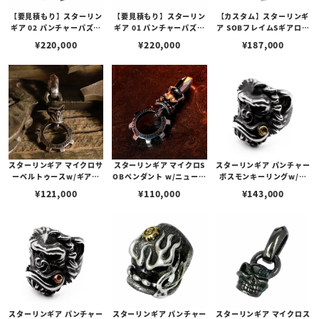
【要見積もり】スターリン
【要見積もり】スターリン
【カスタム】スターリンギ
ギア 02 パンチャーパズル
ギア 01 パンチャーパズル
ア SOBフレイムSギアロゴ
スリックスターギアフェイ
スリックスターギアフェイ
ギアフェイスペンダントコ
¥
220,000
¥
220,000
¥
187,000
スペンダント w/1ポイント
スペンダント w/1ポイント
パー＆シルバー w/スピニ
ブラスパーツ＆Sギアロゴ/
ブラスパーツ＆Sギアロゴ/
ングテクスチャー
ハンドテクスチャー
ハンドテクスチャー
スターリンギア マイクロサ
スターリンギア マイクロS
スターリンギア パンチャー
ーベルトゥースw/ギアフ
OBペンダント w/ニューギ
ボスモンキーリングw/ブ
ープペンダント/ハンドテ
アフープ/ブラスシガー
ラスシガー＆スカー
¥
121,000
¥
110,000
¥
143,000
クスチャー
スターリンギア パンチャー
スターリンギア パンチャー
スターリンギア マイクロス