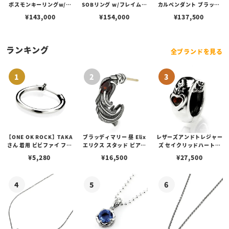
ボスモンキーリングw/コ
SOBリング w/フレイムス
カルペンダント ブラック
パーシガー＆スカー
/ Sギアロゴ / ハンドテクス
w/2ラインブルーダイヤパ
¥
143,000
¥
154,000
¥
137,500
チャー
ヴェ
ランキング
全ブランドを見る
【ONE OK ROCK】TAKA
ブラッディマリー 昼 Elix
レザーズアンドトレジャー
さん 着用 ビビファイ フー
エリクス スタッド ピアス
ズ セイクリッドハートピ
プピアス
w/ガーネット
アス /ガーネット
¥
5,280
¥
16,500
¥
27,500