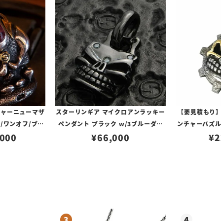
チャーニューマザ
スターリンギア マイクロアンラッキー
【要見積もり】
/ワンオフ/ブラ
ペンダント ブラック w/3ブルーダイ
ンチャーパズ
＆Sギアロゴ/モ
,000
¥
66,000
ヤ
ェイスペンダン
¥
2
ビアンアメジス
パーツ＆Sギア
イズUS11(日本
号)】