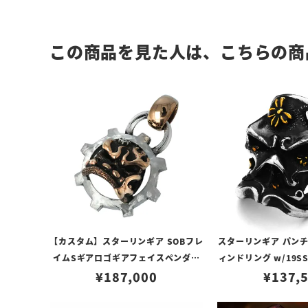
この商品を見た人は、こちらの商
【カスタム】スターリンギア SOBフレ
スターリンギア パン
イムSギアロゴギアフェイスペンダン
ィンドリング w/19
トコパー＆シルバー w/スピニングテ
¥
187,000
¥
ーブロッ
137,
クスチャー