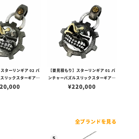
スターリンギア 02 パ
【要見積もり】スターリンギア 01 パ
ルスリックスターギアフ
ンチャーパズルスリックスターギアフ
ト w/1ポイントブラス
20,000
ェイスペンダント w/1ポイントブラス
¥
220,000
ロゴ/ハンドテクスチャ
パーツ＆Sギアロゴ/ハンドテクスチャ
ー
ー
全ブランドを見る