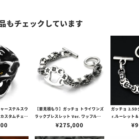
品もチェックしています
チャーステルスウ
【要見積もり】ガッチョ トライワンズ
ガッチョ 2.5
SSカスタムチェリ
ラックブレスレット Ver. ワッフル＆G
r.ルーレット
サム
500
アンカーリンク
¥
275,000
ンク w/K18
¥
9
イス w/ル