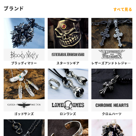
ープガーネット/テクスチ
ャー（S000122737）【リ
ブランド
すべて見る
ングサイズ：US11(日本サ
イズ約24号)】
ブラッディマリー
スターリンギア
レザーズアンドトレジャーズ
ゴッドサンズ
ロンワンズ
クロムハーツ