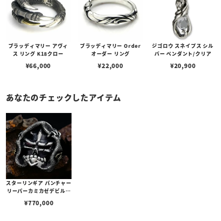
ブラッディマリー アヴィ
ブラッディマリー Order
ジゴロウ スネイプス シル
ス リング K18クロー
オーダー リング
バー ペンダント/クリア
¥
66,000
¥
22,000
¥
20,900
あなたのチェックしたアイテム
スターリンギア パンチャー
リーパーカミカゼデビルリ
ング w/25年SSワンオフ/k
¥
770,000
18ギアロゴ/ステッチーズ/
スカー/特殊カット2パイロ