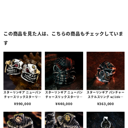
この商品を見た人は、こちらの商品もチェックしていま
す
スターリンギア ニューパン
スターリンギア ニューパン
スターリンギア パンチャー
チャースリックスターリン
チャースリックスターリン
ステルスリング w/18kチ
グ w/ツインズ/k18アック
グw/フラッグフェイス/コ
ェリーブロッサム/ブラス
¥
990,000
¥
440,000
¥
363,000
ス＆Sギアロゴ/特殊カット
パーアメリカンフラッグ/k
アンティークパーツ/ハン
パイロープガーネット（S0
18シガー＆ルビーカスタム
ドテクスチャー 【リングサ
00122740）【リングサイ
(s000121608)【リングサ
イズUS9.5(日本サイズ20
ズUS10.5(日本サイズ約2
イズUS11.5(日本サイズ約
号)】
3号)】
25号)】