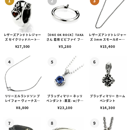
レザーズアンドトレジャー
【ONE OK ROCK】TAKA
レザーズアンドトレジャー
ズ セイクリッドハートピ
さん 着用 ビビファイ フー
ズ 3mm スモールオーバ
アス /ガーネット
プピアス
ルビーンズチェーン w/ロ
¥
27,500
¥
5,280
¥
15,400
ブスタークラスプ＆LTロ
ゴプレート
リリーエルランドソン プ
ブラッディマリー ネッリ
ブラッディマリー カーム
レイフォー ヴィーナスチ
ペンダント -果実- w/ティ
ペンダント
ェーン / VENUS
アフローライト
¥
8,800
¥
23,100
¥
14,300