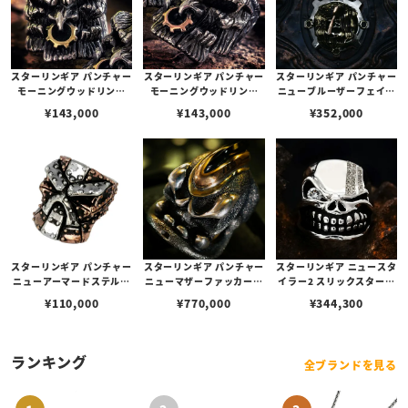
スターリンギア パンチャー
スターリンギア パンチャー
スターリンギア パンチャー
モーニングウッドリング
モーニングウッドリング
ニューブルーザーフェイス
w/コパーSギアロゴ＆ブラ
w/ブラスSギアロゴ＆コパ
ギアペンダント w/フラッ
¥
143,000
¥
143,000
¥
352,000
スギア
ーギア
グフェイス/ブラスアメリ
カンフラッグ/弾痕/コパー
アックス/ブラスタイニー
ギア＆Sギアロゴ(s00012
1558)
スターリンギア パンチャー
スターリンギア パンチャー
スターリンギア ニュースタ
ニューアーマードステルス
ニューマザーファッカーリ
イラー2 スリックスターリ
リング w/コパー/1ポイン
ング w/ワンオフ/ブラス&
ング w/ダイヤモンド/2ラ
¥
110,000
¥
770,000
¥
344,300
トシルバー
コパーモヒカン& 黒翡翠カ
インダイヤモンドパヴェ
ットカスタム 【リングサイ
ズUS11.5(日本サイズ25
号)】
ランキング
全ブランドを見る