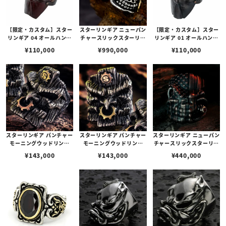
【限定・カスタム】スター
スターリンギア ニューパン
【限定・カスタム】スター
リンギア 04 オールハンド
チャースリックスターリン
リンギア 01 オールハンド
ビルドレザーマスク w/ス
グ w/ツインズ/k18アック
ビルドレザーマスク w/ス
¥
110,000
¥
990,000
¥
110,000
タンプ/レッドブラウン
ス＆Sギアロゴ/特殊カット
タンプ/ブラック
パイロープガーネット（S0
00122740）【リングサイ
ズUS10.5(日本サイズ約2
3号)】
スターリンギア パンチャー
スターリンギア パンチャー
スターリンギア ニューパン
モーニングウッドリング
モーニングウッドリング
チャースリックスターリン
w/ブラスSギアロゴ＆コパ
w/コパーSギアロゴ＆ブラ
グw/フラッグフェイス/コ
¥
143,000
¥
143,000
¥
440,000
ーギア
スギア
パーアメリカンフラッグ/k
18シガー＆ルビーカスタム
(s000121608)【リングサ
イズUS11.5(日本サイズ約
25号)】