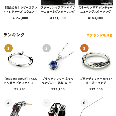
【現品のみ】レザーズアン
スターリンギア アドバイザ
スターリンギア パンチャー
ドトレジャーズ スクエアク
ーニューホグスターリング
ニューホグスターリング
レストリング w/ガーネッ
¥
352,000
¥
121,000
¥
143,000
ト w/K18ベゼル＆サイド
【リングサイズ24号】
ランキング
全ブランドを見る
【ONE OK ROCK】TAKA
ブラッディマリー ネッリ
ブラッディマリー Order
さん 着用 ビビファイ フー
ペンダント -果実- w/ティ
オーダー リング
プピアス
アフローライト
¥
5,280
¥
23,100
¥
22,000