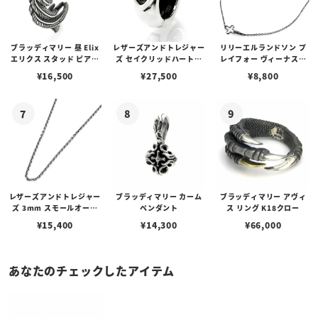
ブラッディマリー 昼 Elix
レザーズアンドトレジャー
リリーエルランドソン プ
エリクス スタッド ピアス
ズ セイクリッドハートピ
レイフォー ヴィーナスチ
w/ガーネット
アス /ガーネット
ェーン / VENUS
¥
16,500
¥
27,500
¥
8,800
レザーズアンドトレジャー
ブラッディマリー カーム
ブラッディマリー アヴィ
ズ 3mm スモールオーバ
ペンダント
ス リング K18クロー
ルビーンズチェーン w/ロ
¥
15,400
¥
14,300
¥
66,000
ブスタークラスプ＆LTロ
ゴプレート
あなたのチェックしたアイテム