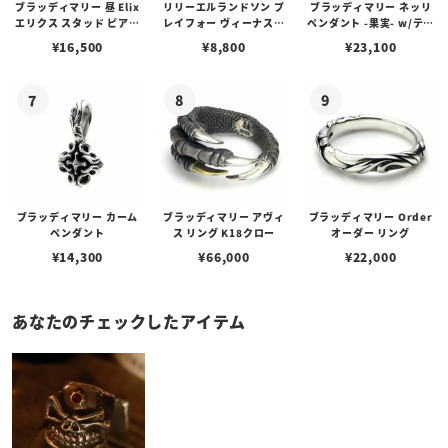
ブラッディマリー 昼 Elix
リリーエルランドソン プ
ブラッディマリー ネッリ
エリクス スタッド ピアス
レイフォー ヴィーナスチ
ペンダント -果実- w/ティ
w/ガーネット
ェーン / VENUS
アフローライト
¥
16,500
¥
8,800
¥
23,100
ブラッディマリー カーム
ブラッディマリー アヴィ
ブラッディマリー Order
ペンダント
ス リング K18クロー
オーダー リング
¥
14,300
¥
66,000
¥
22,000
あなたのチェックしたアイテム