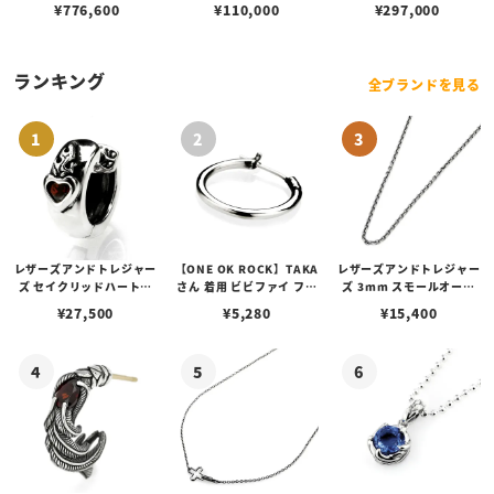
グ w/ダイヤモンド/2ライ
ッチーズ
グ w/フラッグフェイス/コ
¥
776,600
¥
110,000
¥
297,000
ンダイヤモンドパヴェ
パーアメリカンフラッグ/
テクスチャー(s00011916
0) 【リングサイズUS11
(日本サイズ約24号)】
ランキング
全ブランドを見る
レザーズアンドトレジャー
【ONE OK ROCK】TAKA
レザーズアンドトレジャー
ズ セイクリッドハートピ
さん 着用 ビビファイ フー
ズ 3mm スモールオーバ
アス /ガーネット
プピアス
ルビーンズチェーン w/ロ
¥
27,500
¥
5,280
¥
15,400
ブスタークラスプ＆LTロ
ゴプレート