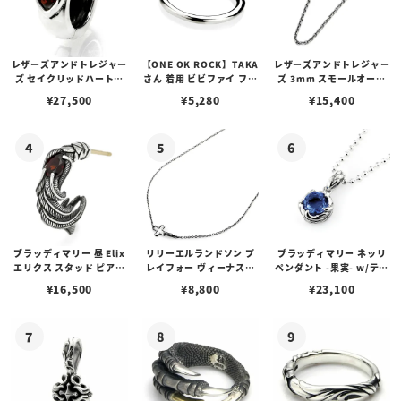
レザーズアンドトレジャー
【ONE OK ROCK】TAKA
レザーズアンドトレジャー
ズ セイクリッドハートピ
さん 着用 ビビファイ フー
ズ 3mm スモールオーバ
アス /ガーネット
プピアス
ルビーンズチェーン w/ロ
¥
27,500
¥
5,280
¥
15,400
ブスタークラスプ＆LTロ
ゴプレート
ブラッディマリー 昼 Elix
リリーエルランドソン プ
ブラッディマリー ネッリ
エリクス スタッド ピアス
レイフォー ヴィーナスチ
ペンダント -果実- w/ティ
w/ガーネット
ェーン / VENUS
アフローライト
¥
16,500
¥
8,800
¥
23,100