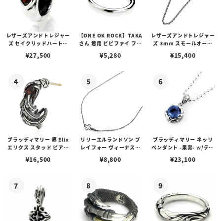
レザーズアンドトレジャー
【ONE OK ROCK】TAKA
レザーズアンドトレジャー
ズ セイクリッドハートピ
さん 着用 ビビファイ フー
ズ 3mm スモールオーバ
アス /ガーネット
プピアス
ルビーンズチェーン w/ロ
¥
27,500
¥
5,280
¥
15,400
ブスタークラスプ＆LTロ
ゴプレート
ブラッディマリー 昼 Elix
リリーエルランドソン プ
ブラッディマリー ネッリ
エリクス スタッド ピアス
レイフォー ヴィーナスチ
ペンダント -果実- w/ティ
w/ガーネット
ェーン / VENUS
アフローライト
¥
16,500
¥
8,800
¥
23,100