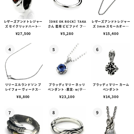
レザーズアンドトレジャー
【ONE OK ROCK】TAKA
レザーズアンドトレジャー
ズ セイクリッドハートピ
さん 着用 ビビファイ フー
ズ 3mm スモールオーバ
アス /ガーネット
プピアス
ルビーンズチェーン w/ロ
¥
27,500
¥
5,280
¥
15,400
ブスタークラスプ＆LTロ
ゴプレート
リリーエルランドソン プ
ブラッディマリー ネッリ
ブラッディマリー カーム
レイフォー ヴィーナスチ
ペンダント -果実- w/ティ
ペンダント
ェーン / VENUS
アフローライト
¥
8,800
¥
23,100
¥
14,300