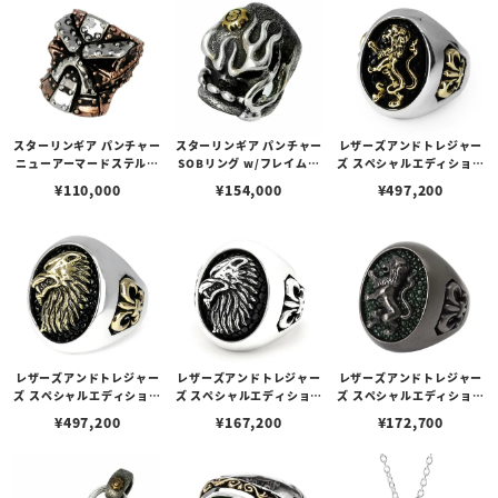
スターリンギア パンチャー
スターリンギア パンチャー
レザーズアンドトレジャー
ニューアーマードステルス
SOBリング w/フレイムス
ズ スペシャルエディション
リング w/コパー/1ポイン
/ Sギアロゴ / ハンドテクス
リング w/K18ライオン＆
¥
110,000
¥
154,000
¥
497,200
トシルバー
チャー
フレアデリー w/スティン
グレイ
レザーズアンドトレジャー
レザーズアンドトレジャー
レザーズアンドトレジャー
ズ スペシャルエディション
ズ スペシャルエディション
ズ スペシャルエディション
リング w/K18ウルフ&フ
リング w/ウルフ w/サンデ
リング w/ライオン w/ステ
¥
497,200
¥
167,200
¥
172,700
レアデリー w/スティング
ィッドスティングレイ（ブ
ィングレイ（グリーン）
レイ（ブラック）
ラック）
（ブラックカスタム）