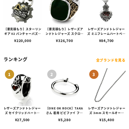
【要見積もり】スターリン
【要見積もり】レザーズア
レザーズアンドトレジャー
ギア 02 パンチャーパズル
ンドトレジャーズ スクロー
ズ ミニフレームハートペン
スリックスターギアフェイ
ル インタリオ リング w/ K
ダント w/ストーン 2ndエ
¥
220,000
¥
326,700
¥
84,700
スペンダント w/1ポイント
18 スクロール w/ ブラッ
ディション レッド（トッ
ブラスパーツ＆Sギアロゴ/
ドストーン
プのみ）
ハンドテクスチャー
ランキング
全ブランドを見る
レザーズアンドトレジャー
【ONE OK ROCK】TAKA
レザーズアンドトレジャー
ズ セイクリッドハートピ
さん 着用 ビビファイ フー
ズ 3mm スモールオーバ
アス /ガーネット
プピアス
ルビーンズチェーン w/ロ
¥
27,500
¥
5,280
¥
15,400
ブスタークラスプ＆LTロ
ゴプレート