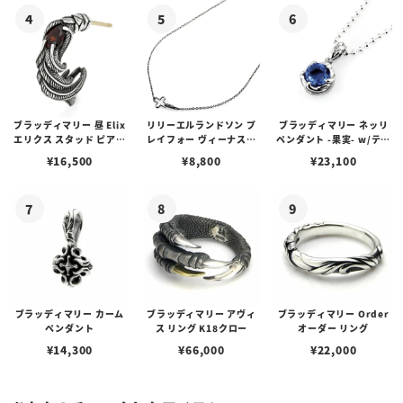
ブラッディマリー 昼 Elix
リリーエルランドソン プ
ブラッディマリー ネッリ
エリクス スタッド ピアス
レイフォー ヴィーナスチ
ペンダント -果実- w/ティ
w/ガーネット
ェーン / VENUS
アフローライト
¥
16,500
¥
8,800
¥
23,100
ブラッディマリー カーム
ブラッディマリー アヴィ
ブラッディマリー Order
ペンダント
ス リング K18クロー
オーダー リング
¥
14,300
¥
66,000
¥
22,000