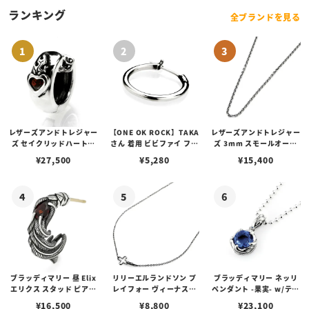
ランキング
全ブランドを見る
レザーズアンドトレジャー
【ONE OK ROCK】TAKA
レザーズアンドトレジャー
ズ セイクリッドハートピ
さん 着用 ビビファイ フー
ズ 3mm スモールオーバ
アス /ガーネット
プピアス
ルビーンズチェーン w/ロ
¥
27,500
¥
5,280
¥
15,400
ブスタークラスプ＆LTロ
ゴプレート
ブラッディマリー 昼 Elix
リリーエルランドソン プ
ブラッディマリー ネッリ
エリクス スタッド ピアス
レイフォー ヴィーナスチ
ペンダント -果実- w/ティ
w/ガーネット
ェーン / VENUS
アフローライト
¥
16,500
¥
8,800
¥
23,100