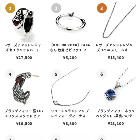
レザーズアンドトレジャー
【ONE OK ROCK】TAKA
レザーズアンドトレジャー
ズ セイクリッドハートピ
さん 着用 ビビファイ フー
ズ 3mm スモールオーバ
アス /ガーネット
プピアス
ルビーンズチェーン w/ロ
¥
27,500
¥
5,280
¥
15,400
ブスタークラスプ＆LTロ
ゴプレート
ブラッディマリー 昼 Elix
リリーエルランドソン プ
ブラッディマリー ネッリ
エリクス スタッド ピアス
レイフォー ヴィーナスチ
ペンダント -果実- w/ティ
w/ガーネット
ェーン / VENUS
アフローライト
¥
16,500
¥
8,800
¥
23,100