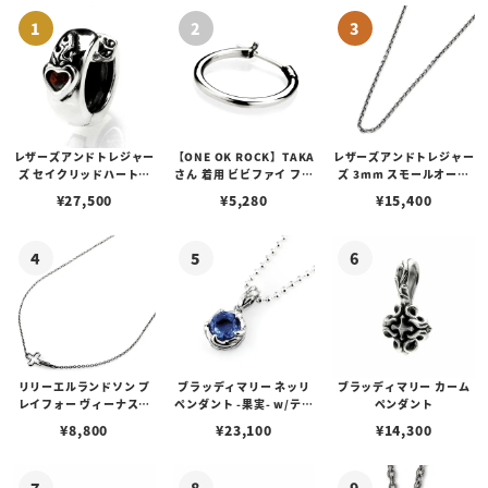
レザーズアンドトレジャー
【ONE OK ROCK】TAKA
レザーズアンドトレジャー
ズ セイクリッドハートピ
さん 着用 ビビファイ フー
ズ 3mm スモールオーバ
アス /ガーネット
プピアス
ルビーンズチェーン w/ロ
¥
27,500
¥
5,280
¥
15,400
ブスタークラスプ＆LTロ
ゴプレート
リリーエルランドソン プ
ブラッディマリー ネッリ
ブラッディマリー カーム
レイフォー ヴィーナスチ
ペンダント -果実- w/ティ
ペンダント
ェーン / VENUS
アフローライト
¥
8,800
¥
23,100
¥
14,300