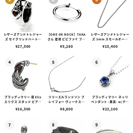
レザーズアンドトレジャー
【ONE OK ROCK】TAKA
レザーズアンドトレジャー
ズ セイクリッドハートピ
さん 着用 ビビファイ フー
ズ 3mm スモールオーバ
アス /ガーネット
プピアス
ルビーンズチェーン w/ロ
¥
27,500
¥
5,280
¥
15,400
ブスタークラスプ＆LTロ
ゴプレート
ブラッディマリー 昼 Elix
リリーエルランドソン プ
ブラッディマリー ネッリ
エリクス スタッド ピアス
レイフォー ヴィーナスチ
ペンダント -果実- w/ティ
w/ガーネット
ェーン / VENUS
アフローライト
¥
16,500
¥
8,800
¥
23,100