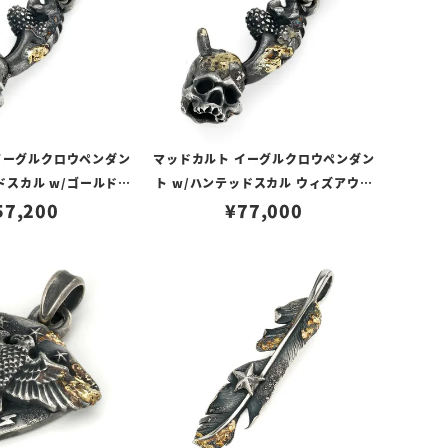
イーグルクロウペンダン
マッドカルト イーグルクロウペンダン
ドスカル w/ゴールドメ
ト w/ハンテッドスカル ウィズアウト
スティーカスタム No.
57,200
ジョー w/ゴールドメルティング＆ラ
¥
77,000
01
スティーカスタム No.01