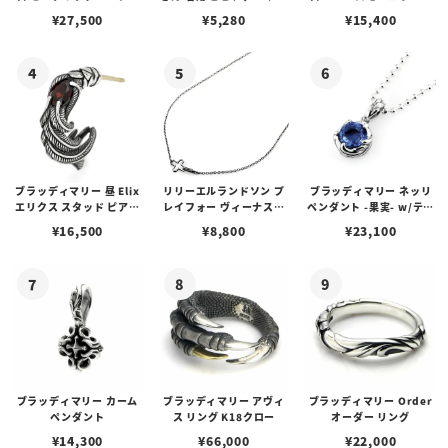
アス /ガーネット
プピアス
ルビーンズチェーン w/ロ
¥
27,500
¥
5,280
¥
15,400
ブスタークラスプ＆LTロ
ゴプレート
ブラッディマリー 昼 Elix
リリーエルランドソン プ
ブラッディマリー ネッリ
エリクス スタッド ピアス
レイフォー ヴィーナスチ
ペンダント -果実- w/ティ
w/ガーネット
ェーン / VENUS
アフローライト
¥
16,500
¥
8,800
¥
23,100
ブラッディマリー カーム
ブラッディマリー アヴィ
ブラッディマリー Order
ペンダント
ス リング K18クロー
オーダー リング
¥
14,300
¥
66,000
¥
22,000