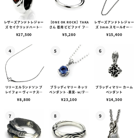
レザーズアンドトレジャー
【ONE OK ROCK】TAKA
レザーズアンドトレジャー
ズ セイクリッドハートピ
さん 着用 ビビファイ フー
ズ 3mm スモールオーバ
アス /ガーネット
プピアス
ルビーンズチェーン w/ロ
¥
27,500
¥
5,280
¥
15,400
ブスタークラスプ＆LTロ
ゴプレート
リリーエルランドソン プ
ブラッディマリー ネッリ
ブラッディマリー カーム
レイフォー ヴィーナスチ
ペンダント -果実- w/ティ
ペンダント
ェーン / VENUS
アフローライト
¥
8,800
¥
23,100
¥
14,300