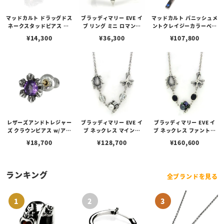
マッドカルト ドラッグドス
ブラッディマリー EVE イ
マッドカルト パニッシュメ
ネークスタッドピアス w/
ブ リング ミニ ロマンス
ントクレイジーカラーペン
ピンクトパーズ
（恋）
ダント
¥
14,300
¥
36,300
¥
107,800
レザーズアンドトレジャー
ブラッディマリー EVE イ
ブラッディマリー EVE イ
ズ クラウンピアス w/アメ
ブ ネックレス マインド
ブ ネックレス ファントム
シスト
（心）
（幻）
¥
18,700
¥
128,700
¥
160,600
ランキング
全ブランドを見る