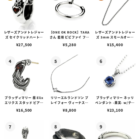
レザーズアンドトレジャー
【ONE OK ROCK】TAKA
レザーズアンドトレジャー
ズ セイクリッドハートピ
さん 着用 ビビファイ フー
ズ 3mm スモールオーバ
アス /ガーネット
プピアス
ルビーンズチェーン w/ロ
¥
27,500
¥
5,280
¥
15,400
ブスタークラスプ＆LTロ
ゴプレート
ブラッディマリー 昼 Elix
リリーエルランドソン プ
ブラッディマリー ネッリ
エリクス スタッド ピアス
レイフォー ヴィーナスチ
ペンダント -果実- w/ティ
w/ガーネット
ェーン / VENUS
アフローライト
¥
16,500
¥
8,800
¥
23,100