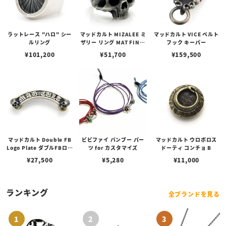
ラットレース "ハロ" シー
マッドカルト MIZALEE ミ
マッドカルト VICE ベルト
ルリング
ザリー リング MAT FINIS
フック キーパー
H
¥
101,200
¥
51,700
¥
159,500
マッドカルト Double FB
ビビファイ バンブー パー
マッドカルト ウロボロス
Logo Plate ダブルFBロゴ
ツ for カスタマイズ
ドーティ コンチョ B
プレート
¥
27,500
¥
5,280
¥
11,000
ランキング
全ブランドを見る