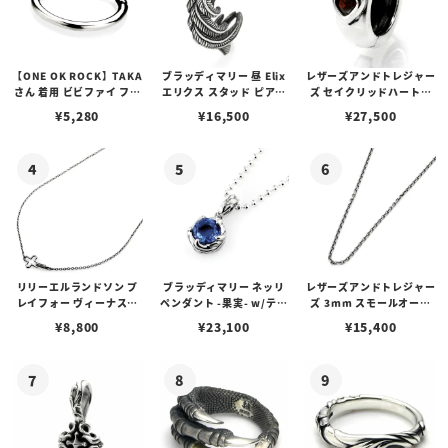
【ONE OK ROCK】TAKA
ブラッディマリー 昼 Elix
レザーズアンドトレジャー
さん 着用 ビビファイ フー
エリクス スタッド ピアス
ズ セイクリッドハートピ
プピアス
w/ガーネット
アス /ガーネット
¥
5,280
¥
16,500
¥
27,500
リリーエルランドソン プ
ブラッディマリー ネッリ
レザーズアンドトレジャー
レイフォー ヴィーナスチ
ペンダント -果実- w/ティ
ズ 3mm スモールオーバ
ェーン / VENUS
アフローライト
ルビーンズチェーン w/ロ
¥
8,800
¥
23,100
¥
15,400
ブスタークラスプ＆LTロ
ゴプレート