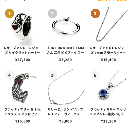
レザーズアンドトレジャー
【ONE OK ROCK】TAKA
レザーズアンドトレジャー
ズ セイクリッドハートピ
さん 着用 ビビファイ フー
ズ 3mm スモールオーバ
アス /ガーネット
プピアス
ルビーンズチェーン w/ロ
¥
27,500
¥
5,280
¥
15,400
ブスタークラスプ＆LTロ
ゴプレート
ブラッディマリー 昼 Elix
リリーエルランドソン プ
ブラッディマリー ネッリ
エリクス スタッド ピアス
レイフォー ヴィーナスチ
ペンダント -果実- w/ティ
w/ガーネット
ェーン / VENUS
アフローライト
¥
16,500
¥
8,800
¥
23,100