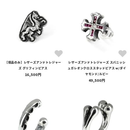
商品タイプ
全ての商品
予約商品
セール商品
カテゴリ
ブランド
【現品のみ】レザーズアンドトレジャー
レザーズアンドトレジャーズ スパニッシ
価格
ズ グリフィンピアス
ュガレオンクロススタッドピアス w/ダイ
〜
ヤモンド/ルビー
16,500
49,500
在庫の有無
在庫あり
在庫なしを含む