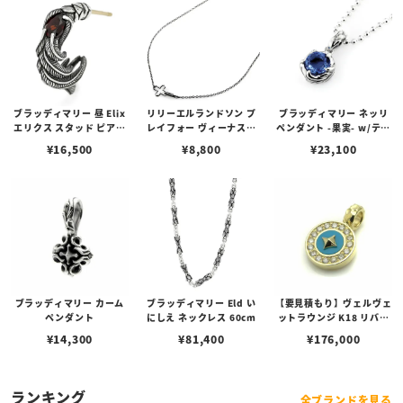
ブラッディマリー 昼 Elix
リリーエルランドソン プ
ブラッディマリー ネッリ
エリクス スタッド ピアス
レイフォー ヴィーナスチ
ペンダント -果実- w/ティ
w/ガーネット
ェーン / VENUS
アフローライト
¥
16,500
¥
8,800
¥
23,100
ブラッディマリー カーム
ブラッディマリー Eld い
【要見積もり】ヴェルヴェ
ペンダント
にしえ ネックレス 60cm
ットラウンジ K18 リバテ
ィー ペンダント/ダイヤ/
¥
14,300
¥
81,400
¥
176,000
ターコイズ
ランキング
全ブランドを見る