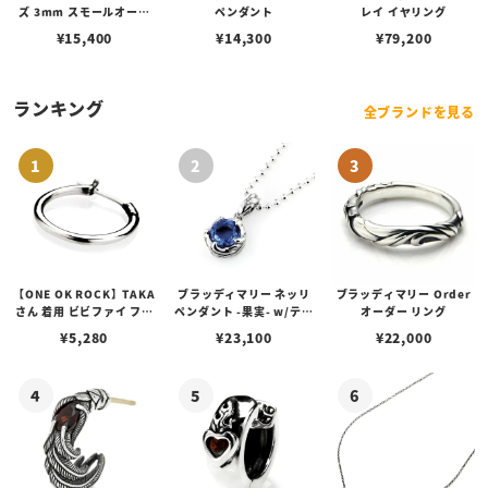
ズ 3mm スモールオーバ
ペンダント
レイ イヤリング
ルビーンズチェーン w/ロ
¥
15,400
¥
14,300
¥
79,200
ブスタークラスプ＆LTロ
ゴプレート
ランキング
全ブランドを見る
【ONE OK ROCK】TAKA
ブラッディマリー ネッリ
ブラッディマリー Order
さん 着用 ビビファイ フー
ペンダント -果実- w/ティ
オーダー リング
プピアス
アフローライト
¥
5,280
¥
23,100
¥
22,000