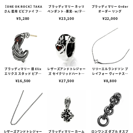
【ONE OK ROCK】TAKA
ブラッディマリー ネッリ
ブラッディマリー Order
さん 着用 ビビファイ フー
ペンダント -果実- w/ティ
オーダー リング
プピアス
アフローライト
¥
5,280
¥
23,100
¥
22,000
ブラッディマリー 昼 Elix
レザーズアンドトレジャー
リリーエルランドソン プ
エリクス スタッド ピアス
ズ セイクリッドハートピ
レイフォー ヴィーナスチ
w/ガーネット
アス /ガーネット
ェーン / VENUS
¥
16,500
¥
27,500
¥
8,800
レザーズアンドトレジャー
ブラッディマリー カーム
ロンワンズ ダブル オスプ