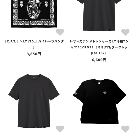
ネイビーブルー
ターコイズ
バーガンディ
【C.F.T.L.×LT LTD.】パイレーツバンダ
レザーズアンドトレジャーズ LT 半袖Tシ
ナ
ャツ / 1CROSS （スミクロ/ダークレッ
ド/6.2oz）
3,850
天然石について
6,600
天然石には色味・模様・サイズに個体差がございます。小さな傷や内
包物も、天然石ならではの魅力としてお楽しみいただければ幸いで
す。
※天然石の細かな色味の指定や事前の確認はできかねます。
お問い合わせ方法
以下の「LINEでお問い合わせ」ボタンから、ご希望のアイテムとカス
タム内容を添えて、お気軽にお問い合わせくださいませ。