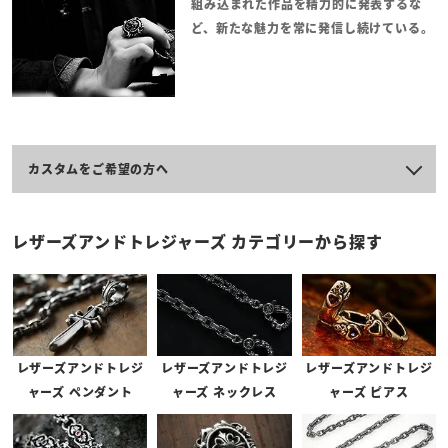
組み込まれた作品を精力的に発表するな
ど、新たな魅力を常に発信し続けている。
カスタムをご希望の方へ
レザーズアンドトレジャーズのアイテムは、一部を除きカスタムが可
レザーズアンドトレジャーズ カテゴリーから探す
能となっております。
カスタムが可能な商品には、商品ページの「アイテム説明」の上に
「このアイテムは以下のカスタムが可能です。」と記載がございま
す。
※お見積りには1～2週間ほどお時間を頂戴する場合がございます。
レザーズアンドトレジ
レザーズアンドトレジ
レザーズアンドトレジ
ャーズ ペンダント
ャーズ ネックレス
ャーズ ピアス
※「新規会員クーポン」は原則対象外となっております。
※オーダー後のキャンセルやイメージの相違などの理由での返品は承りかねます。
予めご了承くださいませ。