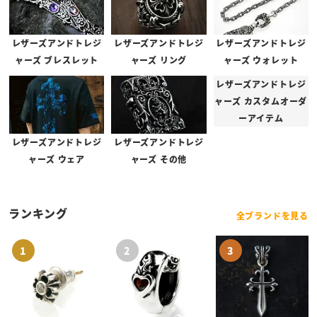
スティングレイレザーの色変更について
レザーズアンドトレジ
レザーズアンドトレジ
レザーズアンドトレジ
スティングレイ・サンディッドスティングレイを使用したアイテム
ャーズ ブレスレット
ャーズ リング
ャーズ ウォレット
は、ブランドオーダーでご注文の場合、スティングレイレザーの色を
レザーズアンドトレジ
変更することが可能となっております。
ャーズ カスタムオーダ
ーアイテム
ご希望の方は、事前にお問い合わせをお願いいたします。
レザーズアンドトレジ
レザーズアンドトレジ
※商品ページでカラーがお選びいただける場合は、お問い合わせ不要でご注文いた
ャーズ ウェア
ャーズ その他
だけます。
※カラー変更による追加料金はございません。
※天然素材に染色を行っているため個体差がございますほか、閲覧環境により色味
ランキング
に違いが生じる可能性がございます。予めご了承くださいませ。
全ブランドを見る
スティングレイ