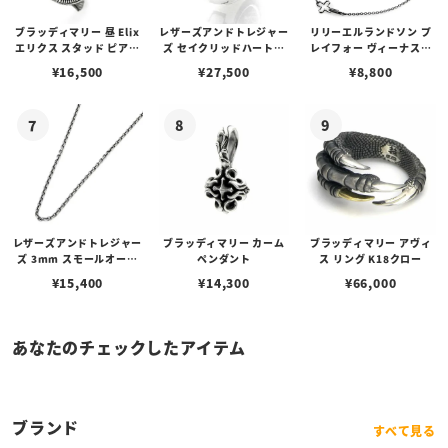
ブラッディマリー 昼 Elix
レザーズアンドトレジャー
リリーエルランドソン プ
エリクス スタッド ピアス
ズ セイクリッドハートピ
レイフォー ヴィーナスチ
w/ガーネット
アス /ガーネット
ェーン / VENUS
¥
16,500
¥
27,500
¥
8,800
レザーズアンドトレジャー
ブラッディマリー カーム
ブラッディマリー アヴィ
ズ 3mm スモールオーバ
ペンダント
ス リング K18クロー
ルビーンズチェーン w/ロ
¥
15,400
¥
14,300
¥
66,000
ブスタークラスプ＆LTロ
ゴプレート
あなたのチェックしたアイテム
ブランド
すべて見る