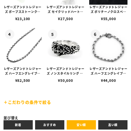
レザーズアンドトレジャー
レザーズアンドトレジャー
レザーズアンドトレジャー
ズ ポープスストーンクロ
ズ セイクリッドハートピ
ズ ポリチーノクロスペン
ブラック
レッド
ブルー
スイヤリング/ダイヤモン
アス /ガーネット
ダント 2nd（トップの
¥
23,100
¥
27,500
¥
55,000
ド
み）
グリーン
イエロー
ターコイズ
レザーズアンドトレジャー
レザーズアンドトレジャー
レザーズアンドトレジャー
ズ ハーフエングレイブリ
ズ ノンスタイルリング w/
ズ ハーフエングレイブリ
ンクチェーン/ケルティッ
フレアデリークロス
ンクチェーンブレスレット
¥
82,500
¥
50,600
¥
44,000
ククラスプ（カニカン） 6
18cm
0cm
こだわりの条件で絞る
バーガンディ
ホワイト
パープル
キーワード
並び替え
新着
おすすめ
安い順
高い順