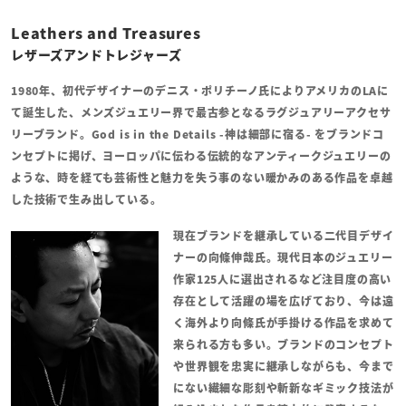
Leathers and Treasures
レザーズアンドトレジャーズ
1980年、初代デザイナーのデニス・ポリチーノ氏によりアメリカのLAに
て誕生した、メンズジュエリー界で最古参となるラグジュアリーアクセサ
リーブランド。God is in the Details -神は細部に宿る- をブランドコ
ンセプトに掲げ、ヨーロッパに伝わる伝統的なアンティークジュエリーの
ような、時を経ても芸術性と魅力を失う事のない暖かみのある作品を卓越
した技術で生み出している。
現在ブランドを継承している二代目デザイ
ナーの向條伸哉氏。
現代日本のジュエリー
作家125人に選出されるなど注目度の高い
存在として活躍の場を広げており、今は遠
く海外より向條氏が手掛ける作品を求めて
来られる方も多い。ブランドのコンセプト
や世界観を忠実に継承しながらも、今まで
にない繊細な彫刻や斬新なギミック技法が