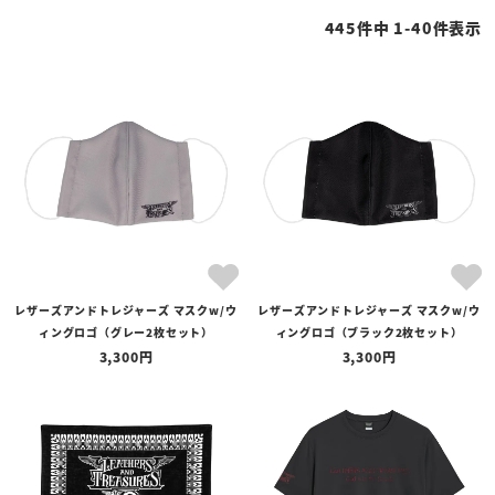
性別
445
件中
1
-
40
件表示
ホットピンク
スカイブルー
商品タイプ
全ての商品
予約商品
セール商品
サンディッドスティングレイ
カテゴリ
ブランド
ブラック
レッド
グリーン
レザーズアンドトレジャーズ マスクw/ウ
レザーズアンドトレジャーズ マスクw/ウ
価格
ィングロゴ（グレー2枚セット）
ィングロゴ（ブラック2枚セット）
〜
3,300
3,300
在庫の有無
在庫あり
在庫なしを含む
オレンジ
パープル
イエロー