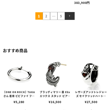
383,900
1
2
…
5
おすすめ商品
【ONE OK ROCK】TAKA
ブラッディマリー 昼 Elix
レザーズアンドトレジャー
さん 着用 ビビファイ フー
エリクス スタッド ピアス
ズ セイクリッドハートピ
プピアス
w/ガーネット
アス /ガーネット
¥
5,280
¥
16,500
¥
27,500