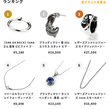
ランキング
全ブランドを見る
【ONE OK ROCK】TAKA
ブラッディマリー 昼 Elix
レザーズアンドトレジャー
さん 着用 ビビファイ フー
エリクス スタッド ピアス
ズ セイクリッドハートピ
プピアス
w/ガーネット
アス /ガーネット
¥
5,280
¥
16,500
¥
27,500
リリーエルランドソン プ
ブラッディマリー ネッリ
レザーズアンドトレジャー
レイフォー ヴィーナスチ
ペンダント -果実- w/ティ
ズ 3mm スモールオーバ
ェーン / VENUS
アフローライト
ルビーンズチェーン w/ロ
¥
8,800
¥
23,100
¥
15,400
ブスタークラスプ＆LTロ