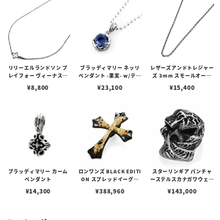
リリーエルランドソン プ
ブラッディマリー ネッリ
レザーズアンドトレジャー
レイフォー ヴィーナスチ
ペンダント -果実- w/ティ
ズ 3mm スモールオーバ
ェーン / VENUS
アフローライト
ルビーンズチェーン w/ロ
¥
8,800
¥
23,100
¥
15,400
ブスタークラスプ＆LTロ
ゴプレート
ブラッディマリー カーム
ロンワンズ BLACK EDITI
スターリンギア パンチャ
ペンダント
ON スプレッドイーグル
ーステルスカナガワウェー
ペンダント M w/ ブラック
ブリング
¥
14,300
¥
388,960
¥
143,000
コーティング w/ K18イエ
ローゴールド フュージョ
ン