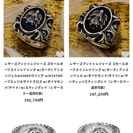
商品タイプ
全ての商品
予約商品
セール商品
カテゴリ
ブランド
レザーズアンドトレジャーズ スモールポ
レザーズアンドトレジャーズ スモールポ
価格
ープスインレイリング w/ガーディアンエ
ープスインレイリング w/ガーディアンエ
〜
ンジェル&K18RGウイング w/K18YGロ
ンジェル w/ダイヤモンド(サイド) w/サ
ープエッジ＆サイドクロス w/ダイヤモン
ンディッドスティングレイ（レザーカラー
在庫の有無
ド(サイド) w/スティングレイ（レザーカ
選択可能）
ラー選択可能）
167,200
在庫あり
在庫なしを含む
392,700