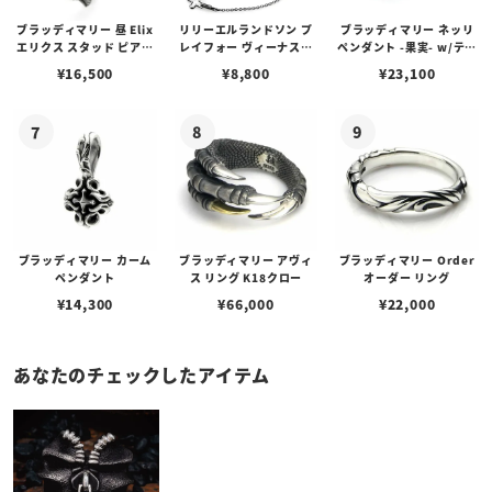
ブラッディマリー 昼 Elix
リリーエルランドソン プ
ブラッディマリー ネッリ
エリクス スタッド ピアス
レイフォー ヴィーナスチ
ペンダント -果実- w/ティ
w/ガーネット
ェーン / VENUS
アフローライト
¥
16,500
¥
8,800
¥
23,100
ブラッディマリー カーム
ブラッディマリー アヴィ
ブラッディマリー Order
ペンダント
ス リング K18クロー
オーダー リング
¥
14,300
¥
66,000
¥
22,000
あなたのチェックしたアイテム