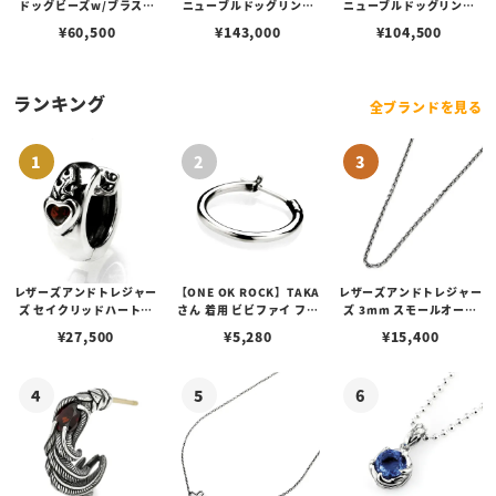
ドッグビーズw/ブラスシ
ニューブルドッグリング
ニューブルドッグリング
ガー
w/ブラスシガー
w/ブラスシガー
¥
60,500
¥
143,000
¥
104,500
ランキング
全ブランドを見る
レザーズアンドトレジャー
【ONE OK ROCK】TAKA
レザーズアンドトレジャー
ズ セイクリッドハートピ
さん 着用 ビビファイ フー
ズ 3mm スモールオーバ
アス /ガーネット
プピアス
ルビーンズチェーン w/ロ
¥
27,500
¥
5,280
¥
15,400
ブスタークラスプ＆LTロ
ゴプレート