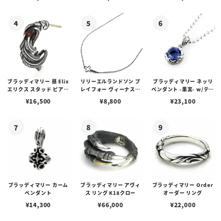
ブスタークラスプ＆LTロ
ゴプレート
ブラッディマリー 昼 Elix
リリーエルランドソン プ
ブラッディマリー ネッリ
エリクス スタッド ピアス
レイフォー ヴィーナスチ
ペンダント -果実- w/ティ
w/ガーネット
ェーン / VENUS
アフローライト
¥
16,500
¥
8,800
¥
23,100
ブラッディマリー カーム
ブラッディマリー アヴィ
ブラッディマリー Order
ペンダント
ス リング K18クロー
オーダー リング
¥
14,300
¥
66,000
¥
22,000