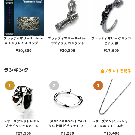
ブラッディマリー Embrac
ブラッディマリー Radius
ブラッディマリー ゲルメン
e エンブレイス リング ブ
ラディウス ペンダント
ピアス 芽
ラックダイヤモンド
¥
30,800
¥
30,800
¥
17,600
ランキング
全ブランドを見る
レザーズアンドトレジャー
【ONE OK ROCK】TAKA
レザーズアンドトレジャー
ズ セイクリッドハートピ
さん 着用 ビビファイ フー
ズ 3mm スモールオーバ
アス /ガーネット
プピアス
ルビーンズチェーン w/ロ
¥
27,500
¥
5,280
¥
15,400