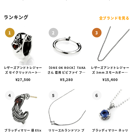
ランキング
全ブランドを見る
レザーズアンドトレジャー
【ONE OK ROCK】TAKA
レザーズアンドトレジャー
ズ セイクリッドハートピ
さん 着用 ビビファイ フー
ズ 3mm スモールオーバ
アス /ガーネット
プピアス
ルビーンズチェーン w/ロ
¥
27,500
¥
5,280
¥
15,400
ブスタークラスプ＆LTロ
ゴプレート
ブラッディマリー 昼 Elix
リリーエルランドソン プ
ブラッディマリー ネッリ