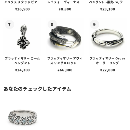
エリクス スタッド ピアス
レイフォー ヴィーナスチ
ペンダント -果実- w/ティ
w/ガーネット
ェーン / VENUS
アフローライト
¥
16,500
¥
8,800
¥
23,100
ブラッディマリー カーム
ブラッディマリー アヴィ
ブラッディマリー Order
ペンダント
ス リング K18クロー
オーダー リング
¥
14,300
¥
66,000
¥
22,000
あなたのチェックしたアイテム