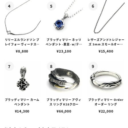
リリーエルランドソン プ
ブラッディマリー ネッリ
レザーズアンドトレジャー
レイフォー ヴィーナスチ
ペンダント -果実- w/ティ
ズ 3mm スモールオーバ
ェーン / VENUS
アフローライト
ルビーンズチェーン w/ロ
¥
8,800
¥
23,100
¥
15,400
ブスタークラスプ＆LTロ
ゴプレート
ブラッディマリー カーム
ブラッディマリー アヴィ
ブラッディマリー Order
ペンダント
ス リング K18クロー
オーダー リング
¥
14,300
¥
66,000
¥
22,000