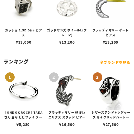
ガッチョ 2.5D Dice ピア
ゴッドサンズ ホイールL(プ
ブラッディマリー ゲート
ス
レーン)
ピアス
¥
33,000
¥
13,200
¥
13,200
ランキング
全ブランドを見る
【ONE OK ROCK】TAKA
ブラッディマリー 昼 Elix
レザーズアンドトレジャー
さん 着用 ビビファイ フー
エリクス スタッド ピアス
ズ セイクリッドハートピ
プピアス
w/ガーネット
アス /ガーネット
¥
5,280
¥
16,500
¥
27,500