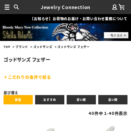
Jewelry Connection
【お知らせ】お荷物のお届け・お問い合わせ業務について
TOP
ブランド
ゴッドサンズ
ゴッドサンズ フェザー
ゴッドサンズ フェザー
こだわりの条件で絞る
キーワード
並び替え
新着
おすすめ
安い順
高い順
性別
40
件中
1
-
40
件表示
商品タイプ