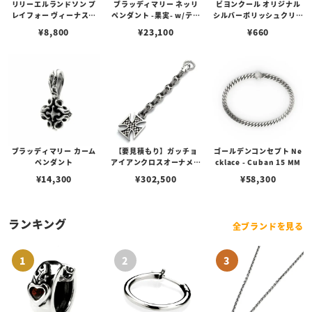
リリーエルランドソン プ
ブラッディマリー ネッリ
ビヨンクール オリジナル
レイフォー ヴィーナスチ
ペンダント -果実- w/ティ
シルバーポリッシュクリー
ェーン / VENUS
アフローライト
ナー（ペーストポリッシ
¥
8,800
¥
23,100
¥
660
ュ）
ブラッディマリー カーム
【要見積もり】ガッチョ
ゴールデンコンセプト Ne
ペンダント
アイアンクロスオーナメン
cklace - Cuban 15 MM
トキーチェーン/エイペッ
¥
14,300
¥
302,500
¥
58,300
クスハンターノッカー Ve
r. フィン＆ペイントアン
カーリンク
ランキング
全ブランドを見る