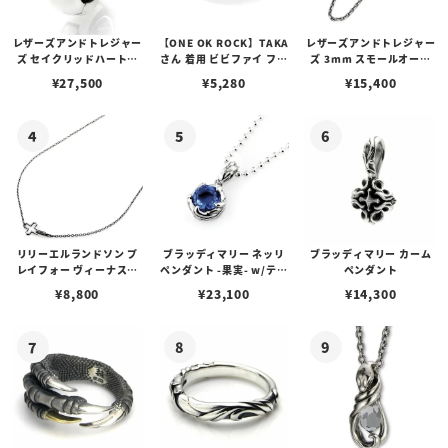
レザーズアンドトレジャー
【ONE OK ROCK】TAKA
レザーズアンドトレジャー
ズ セイクリッドハートピ
さん 着用 ビビファイ フー
ズ 3mm スモールオーバ
アス /ガーネット
プピアス
ルビーンズチェーン w/ロ
¥
27,500
¥
5,280
¥
15,400
ブスタークラスプ＆LTロ
ゴプレート
リリーエルランドソン プ
ブラッディマリー ネッリ
ブラッディマリー カーム
レイフォー ヴィーナスチ
ペンダント -果実- w/ティ
ペンダント
ェーン / VENUS
アフローライト
¥
8,800
¥
23,100
¥
14,300