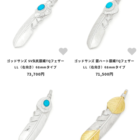
全ての商品
予約商品
セール商品
カテゴリ
ブランド
ゴッドサンズ SV矢尻銀縄TQフェザー
ゴッドサンズ 銀ハート銀縄TQフェザー
価格
LL（右向き）68mmタイプ
LL（右向き）68mmタイプ
〜
73,700
71,500
在庫の有無
在庫あり
在庫なしを含む