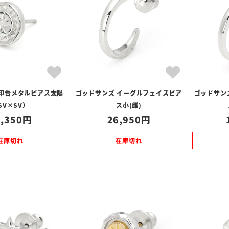
 印台メタルピアス太陽
ゴッドサンズ イーグルフェイスピア
ゴッドサン
SV×SV）
ス小(雌)
,350
26,950
在庫切れ
在庫切れ