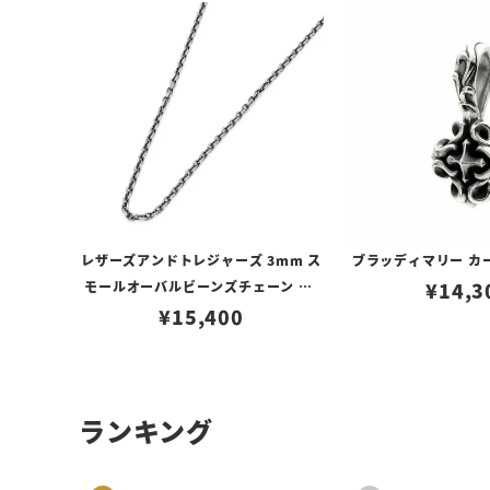
レザーズアンドトレジャーズ 3mm ス
ブラッディマリー カ
モールオーバルビーンズチェーン w/
¥
14,3
ロブスタークラスプ＆LTロゴプレート
¥
15,400
ランキング