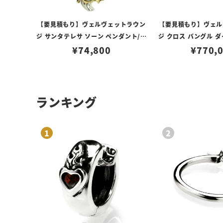
【要見積もり】ヴェルヴェットラウン
【要見積もり】ヴェル
ジ サンタテレサ ソーン ペンダント/ロ
ジ クロス バングル ダ
ジウムコーティング K18ソーン
¥
74,800
¥
770,
ゴール
ランキング