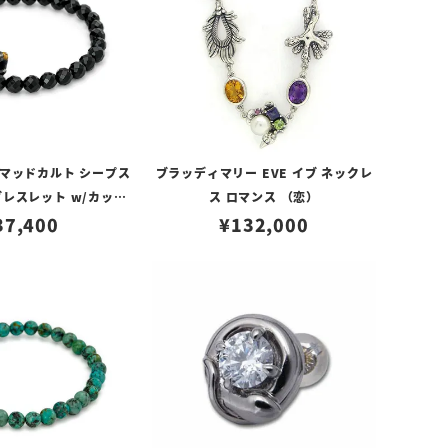
マッドカルト シープス
ブラッディマリー EVE イブ ネックレ
レスレット w/カット
ス ロマンス （恋）
ゴールドメルティングカ
37,400
¥
132,000
ム No.01