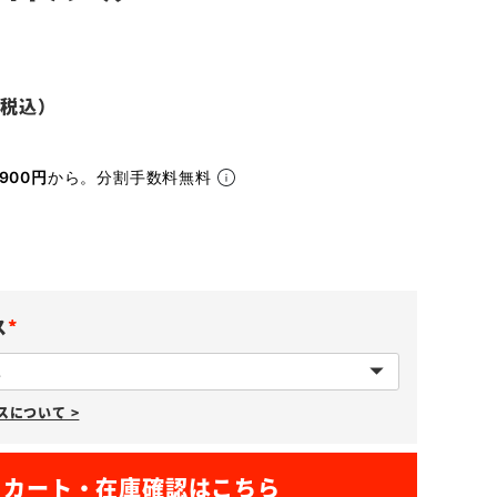
900円
から。分割手数料無料
ス
(
必
について >
須
)