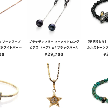
8 ソーンフープ
ブラッディマリー マーメイドロング
【要見積もり】
/ ホワイトパール
ピアス （ペア）w/ ブラックパール
カルストーンブ
00
¥
29,700
オニキス w/
¥
スタ