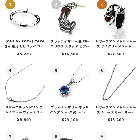
【ONE OK ROCK】TAKA
ブラッディマリー 昼 Elix
レザーズアンドトレジャー
さん 着用 ビビファイ フー
エリクス スタッド ピアス
ズ セイクリッドハートピ
プピアス
w/ガーネット
アス /ガーネット
¥
5,280
¥
16,500
¥
27,500
リリーエルランドソン プ
ブラッディマリー ネッリ
レザーズアンドトレジャー
レイフォー ヴィーナスチ
ペンダント -果実- w/ティ
ズ 3mm スモールオーバ
ェーン / VENUS
アフローライト
ルビーンズチェーン w/ロ
¥
8,800
¥
23,100
¥
15,400
ブスタークラスプ＆LTロ
ゴプレート