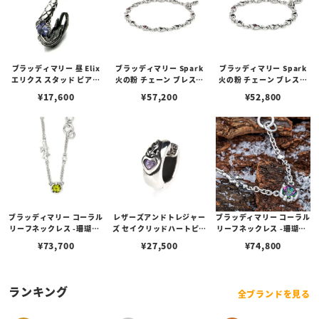
ブラッディマリー 昼 Elix
ブラッディマリー Spark
ブラッディマリー Spark
エリクス スタッド ピアス
火の粉 チェーン ブレスレ
火の粉 チェーン ブレスレ
w/タンザナイト
ット w/ルビー 20cm
ット w/ルビー 17cm
¥
17,600
¥
57,200
¥
52,800
ブラッディマリー コーラル
レザーズアンドトレジャー
ブラッディマリー コーラル
リーフネックレス -珊瑚礁-
ズ セイクリッドハートピア
リーフネックレス -珊瑚礁-
w/ペリドット
ス /アメシスト
w/ミスティックトパーズ
¥
73,700
¥
27,500
¥
74,800
ランキング
全ブランドを見る