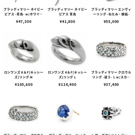
ブラッディマリー ネイビー
ブラッディマリー ネイビー
ブラッディマリー エンヴィ
ピアス -青鳥- w/ホワイト
ピアス 青鳥
ーリング -ねたみ・嫉妬-
オパール/ペリドットグリ
¥
47,300
¥
41,800
¥
55,000
ーンダイヤモンド
ロンワンズ K＆F[キッシー
ロンワンズ K＆F[キッシー
ブラッディマリー クロウル
ズ]リング M
ズ]リング L
リング -這う- L w/スカイ
ブルートパーズ
¥
105,600
¥
114,400
¥
37,400