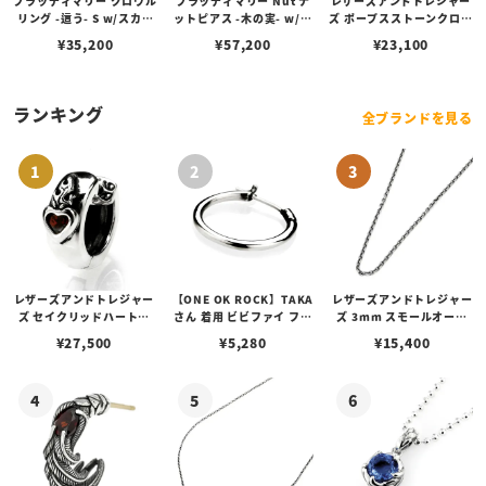
ブラッディマリー クロウル
ブラッディマリー Nut ナ
レザーズアンドトレジャー
リング -這う- S w/スカイ
ットピアス -木の実- w/カ
ズ ポープスストーンクロス
ブルートパーズ
イヤナイト
ピアス w/ブルーダイヤモ
¥
35,200
¥
57,200
¥
23,100
ンド
ランキング
全ブランドを見る
レザーズアンドトレジャー
【ONE OK ROCK】TAKA
レザーズアンドトレジャー
ズ セイクリッドハートピ
さん 着用 ビビファイ フー
ズ 3mm スモールオーバ
アス /ガーネット
プピアス
ルビーンズチェーン w/ロ
¥
27,500
¥
5,280
¥
15,400
ブスタークラスプ＆LTロ
ゴプレート