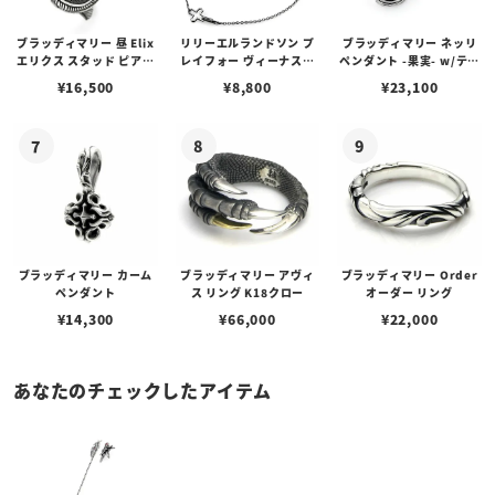
ブラッディマリー 昼 Elix
リリーエルランドソン プ
ブラッディマリー ネッリ
エリクス スタッド ピアス
レイフォー ヴィーナスチ
ペンダント -果実- w/ティ
w/ガーネット
ェーン / VENUS
アフローライト
¥
16,500
¥
8,800
¥
23,100
ブラッディマリー カーム
ブラッディマリー アヴィ
ブラッディマリー Order
ペンダント
ス リング K18クロー
オーダー リング
¥
14,300
¥
66,000
¥
22,000
あなたのチェックしたアイテム