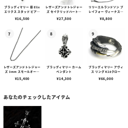
ブラッディマリー 昼 Elix
レザーズアンドトレジャー
リリーエルランドソン プ
エリクス スタッド ピアス
ズ セイクリッドハートピ
レイフォー ヴィーナスチ
w/ガーネット
アス /ガーネット
ェーン / VENUS
¥
16,500
¥
27,500
¥
8,800
レザーズアンドトレジャー
ブラッディマリー カーム
ブラッディマリー アヴィ
ズ 3mm スモールオーバ
ペンダント
ス リング K18クロー
ルビーンズチェーン w/ロ
¥
15,400
¥
14,300
¥
66,000
ブスタークラスプ＆LTロ
ゴプレート
あなたのチェックしたアイテム