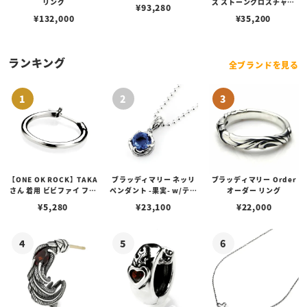
リング
ズ ストーンクロスチャー
¥
93,280
ム/ガーネット
¥
132,000
¥
35,200
ランキング
全ブランドを見る
【ONE OK ROCK】TAKA
ブラッディマリー ネッリ
ブラッディマリー Order
さん 着用 ビビファイ フー
ペンダント -果実- w/ティ
オーダー リング
プピアス
アフローライト
¥
5,280
¥
23,100
¥
22,000