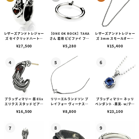
レザーズアンドトレジャー
【ONE OK ROCK】TAKA
レザーズアンドトレジャー
ズ セイクリッドハートピ
さん 着用 ビビファイ フー
ズ 3mm スモールオーバ
アス /ガーネット
プピアス
ルビーンズチェーン w/ロ
¥
27,500
¥
5,280
¥
15,400
ブスタークラスプ＆LTロ
ゴプレート
ブラッディマリー 昼 Elix
リリーエルランドソン プ
ブラッディマリー ネッリ
エリクス スタッド ピアス
レイフォー ヴィーナスチ
ペンダント -果実- w/ティ
w/ガーネット
ェーン / VENUS
アフローライト
¥
16,500
¥
8,800
¥
23,100