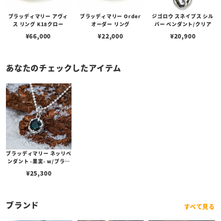
ブラッディマリー アヴィ
ブラッディマリー Order
ジゴロウ スネイプス シル
ス リング K18クロー
オーダー リング
バー ペンダント/クリア
¥
66,000
¥
22,000
¥
20,900
あなたのチェックしたアイテム
ブラッディマリー ネッリペ
ンダント -果実- w/ブラッ
クオパール
¥
25,300
ブランド
すべて見る