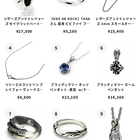
レザーズアンドトレジャー
【ONE OK ROCK】TAKA
レザーズアンドトレジャー
ズ セイクリッドハートピ
さん 着用 ビビファイ フー
ズ 3mm スモールオーバ
アス /ガーネット
プピアス
ルビーンズチェーン w/ロ
¥
27,500
¥
5,280
¥
15,400
ブスタークラスプ＆LTロ
ゴプレート
リリーエルランドソン プ
ブラッディマリー ネッリ
ブラッディマリー カーム
レイフォー ヴィーナスチ
ペンダント -果実- w/ティ
ペンダント
ェーン / VENUS
アフローライト
¥
8,800
¥
23,100
¥
14,300