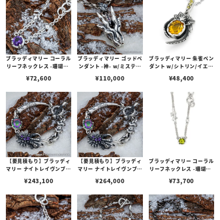
ブラッディマリー コーラル
ブラッディマリー ゴッドペ
ブラッディマリー 朱雀ペン
リーフネックレス -珊瑚礁-
ンダント -神- w/ミスティ
ダント w/シトリン/イエロ
w/アメシスト
ックトパーズ
ーベリル
¥
72,600
¥
110,000
¥
48,400
【要見積もり】ブラッディ
【要見積もり】ブラッディ
ブラッディマリー コーラル
マリー ナイトレイヴンブレ
マリー ナイトレイヴンブレ
リーフネックレス -珊瑚礁-
スレット -大烏- S（19c
スレット -大烏- L（21c
w/ペリドット
¥
243,100
¥
264,000
¥
73,700
m） w/ミスティックトパ
m） w/ミスティックトパ
ーズ/アメシスト/ブラック
ーズ/アメシスト/ブラック
スピネル
スピネル