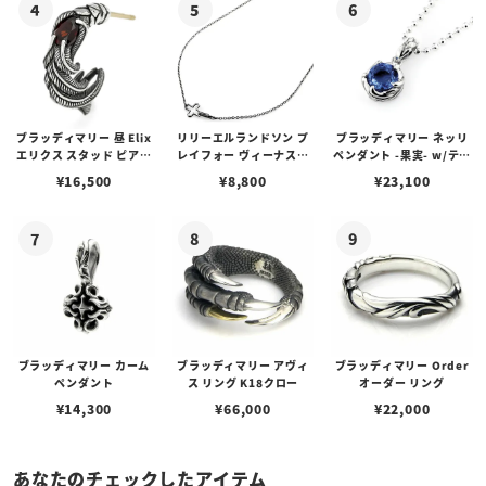
ブラッディマリー 昼 Elix
リリーエルランドソン プ
ブラッディマリー ネッリ
エリクス スタッド ピアス
レイフォー ヴィーナスチ
ペンダント -果実- w/ティ
w/ガーネット
ェーン / VENUS
アフローライト
¥
16,500
¥
8,800
¥
23,100
ブラッディマリー カーム
ブラッディマリー アヴィ
ブラッディマリー Order
ペンダント
ス リング K18クロー
オーダー リング
¥
14,300
¥
66,000
¥
22,000
あなたのチェックしたアイテム