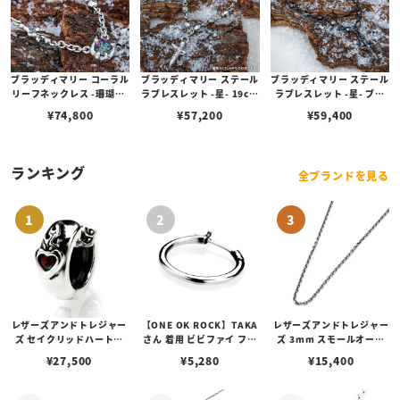
ブラッディマリー コーラル
ブラッディマリー ステール
ブラッディマリー ステール
リーフネックレス -珊瑚礁-
ラブレスレット -星- 19cm
ラブレスレット -星- ブラ
w/ミスティックトパーズ
w/ダイヤモンド
ック 19cm w/ダイヤモン
¥
74,800
¥
57,200
¥
59,400
ド
ランキング
全ブランドを見る
レザーズアンドトレジャー
【ONE OK ROCK】TAKA
レザーズアンドトレジャー
ズ セイクリッドハートピ
さん 着用 ビビファイ フー
ズ 3mm スモールオーバ
アス /ガーネット
プピアス
ルビーンズチェーン w/ロ
¥
27,500
¥
5,280
¥
15,400
ブスタークラスプ＆LTロ
ゴプレート