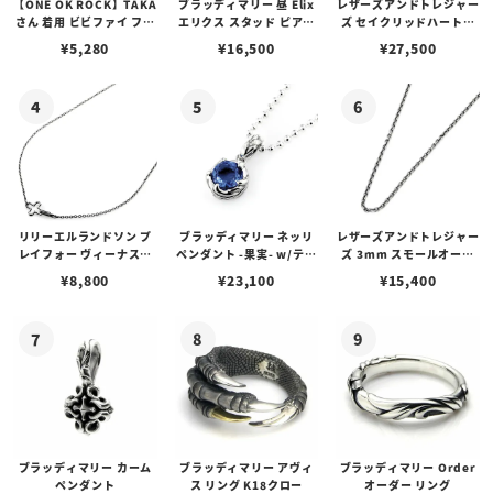
【ONE OK ROCK】TAKA
ブラッディマリー 昼 Elix
レザーズアンドトレジャー
さん 着用 ビビファイ フー
エリクス スタッド ピアス
ズ セイクリッドハートピ
プピアス
w/ガーネット
アス /ガーネット
¥
5,280
¥
16,500
¥
27,500
リリーエルランドソン プ
ブラッディマリー ネッリ
レザーズアンドトレジャー
レイフォー ヴィーナスチ
ペンダント -果実- w/ティ
ズ 3mm スモールオーバ
ェーン / VENUS
アフローライト
ルビーンズチェーン w/ロ
¥
8,800
¥
23,100
¥
15,400
ブスタークラスプ＆LTロ
ゴプレート
ブラッディマリー カーム
ブラッディマリー アヴィ
ブラッディマリー Order
ペンダント
ス リング K18クロー
オーダー リング